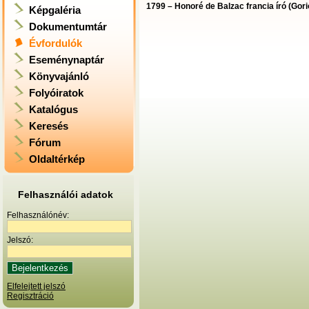
1799 – Honoré de Balzac francia író (Gorio
Képgaléria
Dokumentumtár
Évfordulók
Eseménynaptár
Könyvajánló
Folyóiratok
Katalógus
Keresés
Fórum
Oldaltérkép
Felhasználói adatok
Felhasználónév:
Jelszó:
Elfelejtett jelszó
Regisztráció