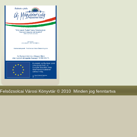
Felsőzsolcai Városi Könyvtár © 2010 Minden jog fenntartva