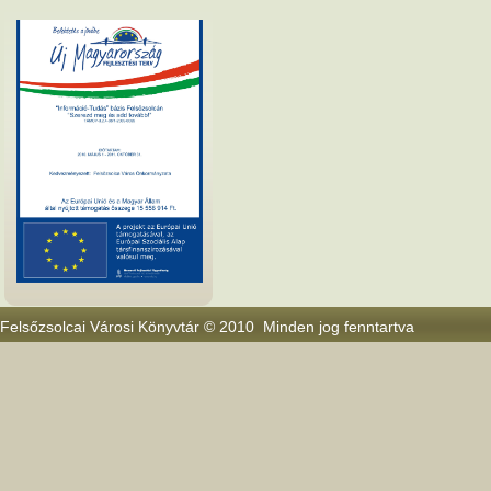
Felsőzsolcai Városi Könyvtár © 2010 Minden jog fenntartva