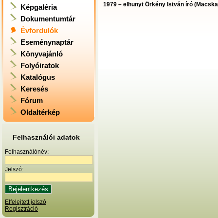
1979 – elhunyt Örkény István író (Macska
Képgaléria
Dokumentumtár
Évfordulók
Eseménynaptár
Könyvajánló
Folyóiratok
Katalógus
Keresés
Fórum
Oldaltérkép
Felhasználói adatok
Felhasználónév:
Jelszó:
Elfelejtett jelszó
Regisztráció