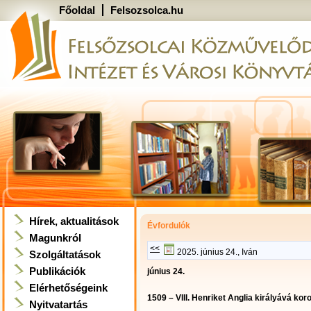
Főoldal
Felsozsolca.hu
Hírek, aktualitások
Évfordulók
Magunkról
<<
2025. június 24., Iván
Szolgáltatások
Publikációk
június 24.
Elérhetőségeink
1509 – VIII. Henriket Anglia királyává ko
Nyitvatartás