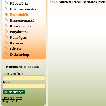
1857 - született Alfred Binet francia pszi
Képgaléria
Dokumentumtár
Évfordulók
Eseménynaptár
Könyvajánló
Folyóiratok
Katalógus
Keresés
Fórum
Oldaltérkép
Felhasználói adatok
Felhasználónév:
Jelszó:
Elfelejtett jelszó
Regisztráció