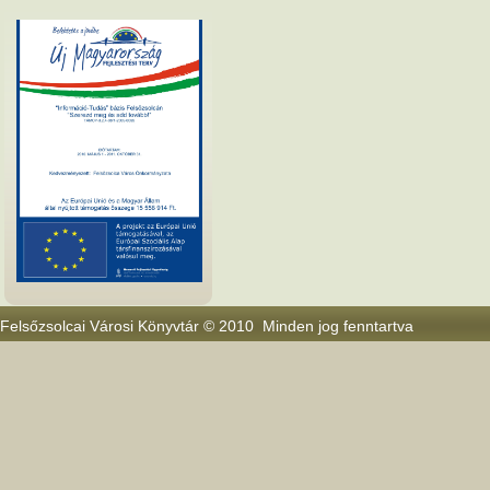
Felsőzsolcai Városi Könyvtár © 2010 Minden jog fenntartva