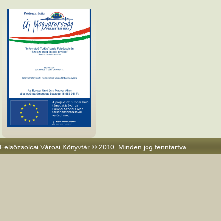
Felsőzsolcai Városi Könyvtár © 2010 Minden jog fenntartva