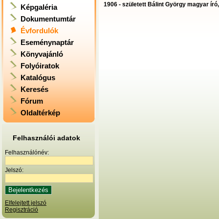
1906 - született Bálint György magyar író
Képgaléria
Dokumentumtár
Évfordulók
Eseménynaptár
Könyvajánló
Folyóiratok
Katalógus
Keresés
Fórum
Oldaltérkép
Felhasználói adatok
Felhasználónév:
Jelszó:
Elfelejtett jelszó
Regisztráció