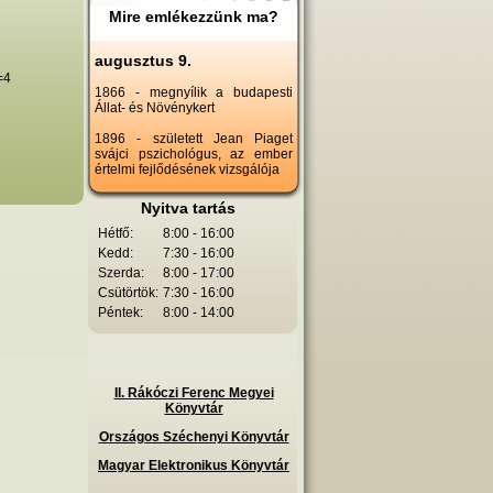
Mire emlékezzünk ma?
augusztus 9.
=4
1866 - megnyílik a budapesti
Állat- és Növénykert
1896 - született Jean Piaget
svájci pszichológus, az ember
értelmi fejlődésének vizsgálója
Nyitva tartás
Hétfő:
8:00 - 16:00
Kedd:
7:30 - 16:00
Szerda:
8:00 - 17:00
Csütörtök:
7:30 - 16:00
Péntek:
8:00 - 14:00
II. Rákóczi Ferenc Megyei
Könyvtár
Országos Széchenyi Könyvtár
Magyar Elektronikus Könyvtár