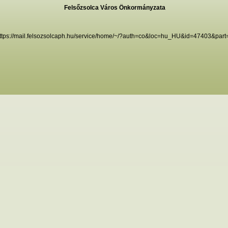
Felsőzsolca Város Önkormányzata
ttps://mail.felsozsolcaph.hu/service/home/~/?auth=co&loc=hu_HU&id=47403&part