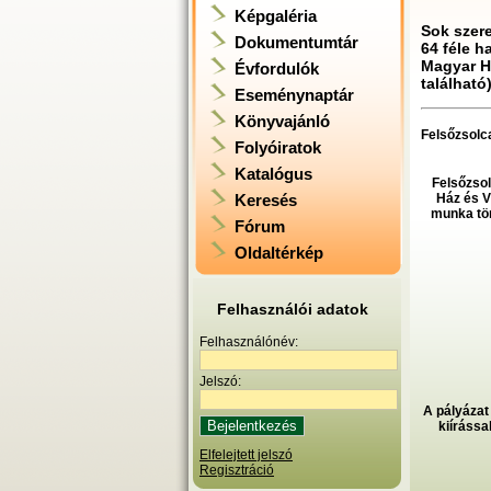
Képgaléria
Sok szer
Dokumentumtár
64 féle h
Magyar Ho
Évfordulók
található
Eseménynaptár
Könyvajánló
Felsőzsolca
Folyóiratok
Katalógus
Felsőzsol
Keresés
Ház és V
munka tör
Fórum
Oldaltérkép
Felhasználói adatok
Felhasználónév:
Jelszó:
A pályázat
kiírássa
Elfelejtett jelszó
Regisztráció