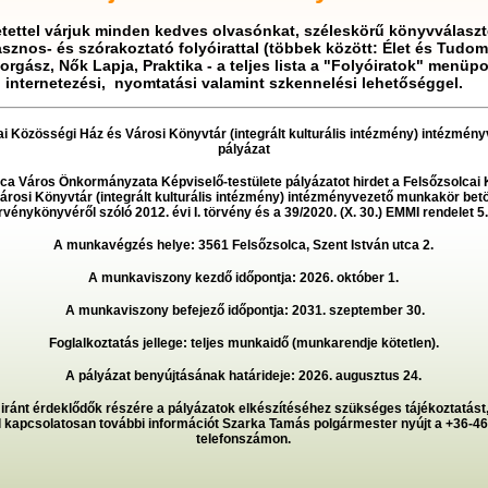
etettel várjuk minden kedves olvasónkat, széleskörű könyvválasz
asznos- és szórakoztató folyóirattal (többek között: Élet és Tudo
rgász, Nők Lapja, Praktika - a teljes lista a "Folyóiratok" menüpo
) internetezési, nyomtatási valamint szkennelési lehetőséggel.
i Közösségi Ház és Városi Könyvtár (integrált kulturális intézmény) intézmény
pályázat
ca Város Önkormányzata Képviselő-testülete pályázatot hirdet a Felsőzsolcai
árosi Könyvtár (integrált kulturális intézmény) intézményvezető munkakör betö
Leopárd
vénykönyvéről szóló 2012. évi I. törvény és a 39/2020. (X. 30.) EMMI rendelet 5
A munkavégzés helye: 3561 Felsőzsolca, Szent István utca 2.
A munkaviszony kezdő időpontja: 2026. október 1.
A munkaviszony befejező időpontja: 2031. szeptember 30.
Foglalkoztatás jellege: teljes munkaidő (munkarendje kötetlen).
A pályázat benyújtásának határideje: 2026. augusztus 24.
 iránt érdeklődők részére a pályázatok elkészítéséhez szükséges tájékoztatást,
l kapcsolatosan további információt Szarka Tamás polgármester nyújt a +36-4
telefonszámon.