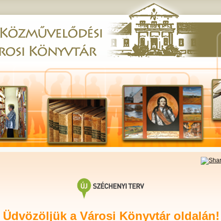
Üdvözöljük a Városi Könyvtár
oldalán!