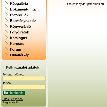
Képgaléria
zsolcakonyvtar@freemail.hu
Dokumentumtár
Évfordulók
Eseménynaptár
Könyvajánló
Folyóiratok
Katalógus
Keresés
Fórum
Oldaltérkép
Felhasználói adatok
Felhasználónév:
Jelszó:
Elfelejtett jelszó
Regisztráció