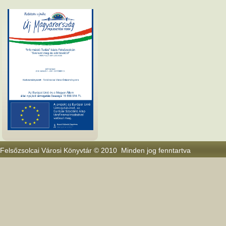
Felsőzsolcai Városi Könyvtár © 2010 Minden jog fenntartva