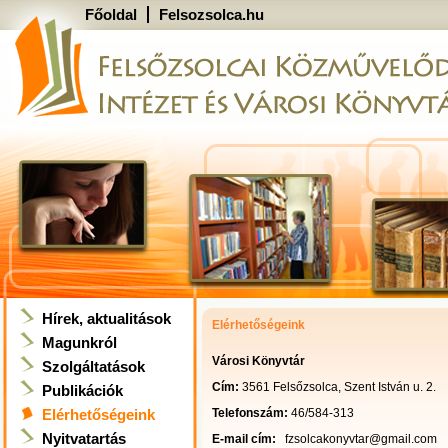
Főoldal
Felsozsolca.hu
Hírek, aktualitások
Elérhetőségeink
Magunkról
Városi Könyvtár
Szolgáltatások
Cím:
3561 Felsőzsolca, Szent István u. 2.
Publikációk
Elérhetőségeink
Telefonszám:
46/584-313
Nyitvatartás
E-mail cím:
fzsolcakonyvtar@gmail.com