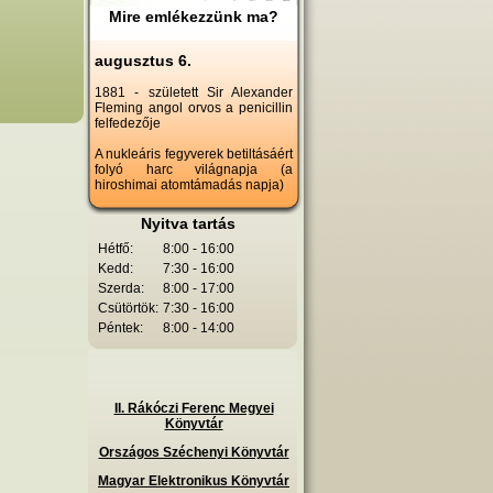
Mire emlékezzünk ma?
augusztus 6.
1881 - született Sir Alexander
Fleming angol orvos a penicillin
felfedezője
A nukleáris fegyverek betiltásáért
folyó harc világnapja (a
hiroshimai atomtámadás napja)
Nyitva tartás
Hétfő:
8:00 - 16:00
Kedd:
7:30 - 16:00
Szerda:
8:00 - 17:00
Csütörtök:
7:30 - 16:00
Péntek:
8:00 - 14:00
II. Rákóczi Ferenc Megyei
Könyvtár
Országos Széchenyi Könyvtár
Magyar Elektronikus Könyvtár