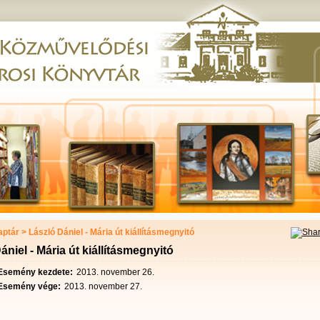
ptár
>
László Dániel - Mária út kiállításmegnyitó
ániel - Mária út kiállításmegnyitó
Esemény kezdete:
2013. november 26.
Esemény vége:
2013. november 27.