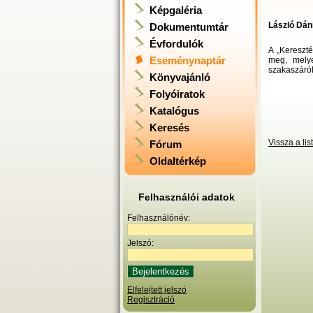
Képgaléria
László Dán
Dokumentumtár
Évfordulók
A „Kereszté
Eseménynaptár
meg, melye
szakaszáról
Könyvajánló
Folyóiratok
Katalógus
Keresés
Vissza a li
Fórum
Oldaltérkép
Felhasználói adatok
Felhasználónév:
Jelszó:
Elfelejtett jelszó
Regisztráció