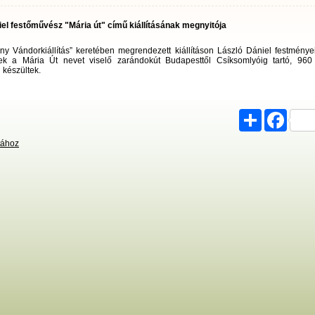
iel festőművész "Mária út" című kiállításának megnyitója
ny Vándorkiállítás” keretében megrendezett kiállításon László Dániel festményei
k a Mária Út nevet viselő zarándokút Budapesttől Csíksomlyóig tartó, 96
 készültek.
Share
Faceb
Leopárd
stához