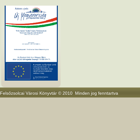
Felsőzsolcai Városi Könyvtár © 2010 Minden jog fenntartva