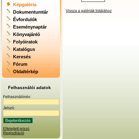
Képgaléria
Vissza a galériák listájához
Dokumentumtár
Évfordulók
Eseménynaptár
Könyvajánló
Folyóiratok
Katalógus
Keresés
Fórum
Oldaltérkép
Felhasználói adatok
Felhasználónév:
Jelszó:
Elfelejtett jelszó
Regisztráció