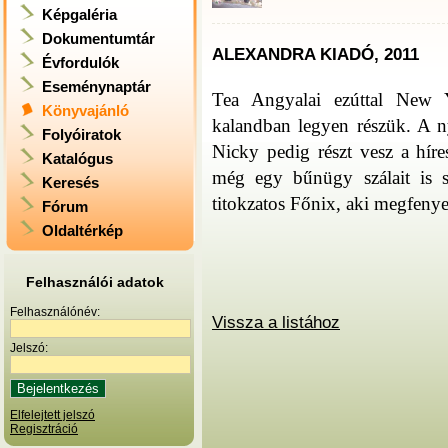
Képgaléria
Dokumentumtár
ALEXANDRA KIADÓ, 2011
Évfordulók
Eseménynaptár
Tea Angyalai ezúttal New Y
Könyvajánló
kalandban legyen részük. A n
Folyóiratok
Nicky pedig részt vesz a hír
Katalógus
még egy bűnügy szálait is si
Keresés
titokzatos Főnix, aki megfenye
Fórum
Oldaltérkép
Felhasználói adatok
Felhasználónév:
Vissza a listához
Jelszó:
Elfelejtett jelszó
Regisztráció