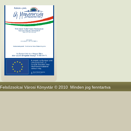
Felsőzsolcai Városi Könyvtár © 2010 Minden jog fenntartva