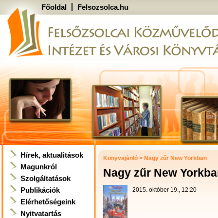
Főoldal
Felsozsolca.hu
Hírek, aktualitások
Könyvajánló
>
Nagy zűr New Yorkban
Magunkról
Nagy zűr New Yorkba
Szolgáltatások
Publikációk
2015. október 19., 12:20
Elérhetőségeink
Nyitvatartás