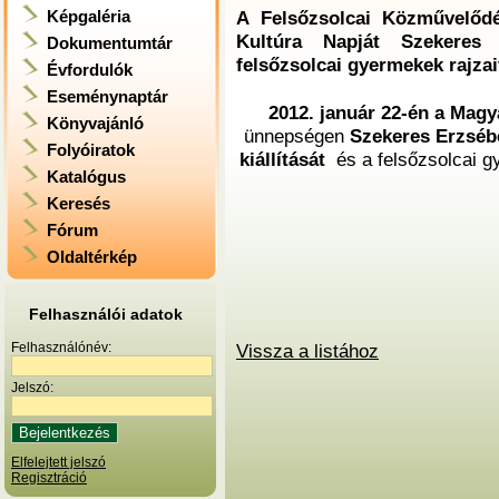
Képgaléria
A Felsőzsolcai Közművelődé
Kultúra Napját Szekeres E
Dokumentumtár
felsőzsolcai gyermekek rajzai
Évfordulók
Eseménynaptár
2012. január 22-én a Magy
Könyvajánló
ünnepségen
Szekeres Erzsébe
Folyóiratok
kiállítását
és a felsőzsolcai g
Katalógus
Keresés
Fórum
Oldaltérkép
Felhasználói adatok
Felhasználónév:
Vissza a listához
Jelszó:
Elfelejtett jelszó
Regisztráció