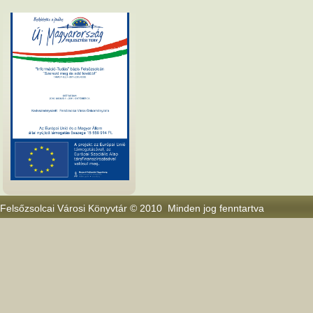
Felsőzsolcai Városi Könyvtár © 2010 Minden jog fenntartva