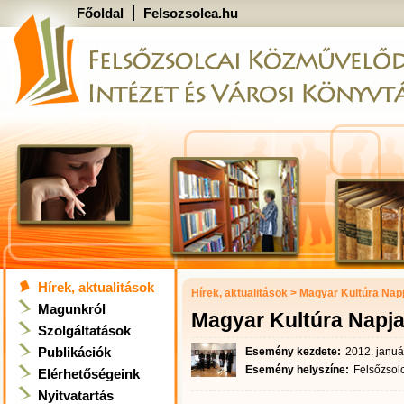
Főoldal
Felsozsolca.hu
Hírek, aktualitások
Hírek, aktualitások
>
Magyar Kultúra Nap
Magunkról
Magyar Kultúra Napj
Szolgáltatások
Publikációk
Esemény kezdete:
2012. januá
Esemény helyszíne:
Felsőzsol
Elérhetőségeink
Nyitvatartás