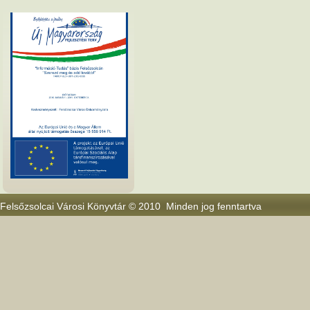
Felsőzsolcai Városi Könyvtár © 2010 Minden jog fenntartva