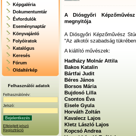
Képgaléria
Dokumentumtár
A Diósgyőri Képzőművész S
Évfordulók
megnyitója
Eseménynaptár
Könyvajánló
A Diósgyőri Képzőművész Stúdi
"Az alkotói szabadság tükrébe
Folyóiratok
Katalógus
A kiállító művészek:
Keresés
Hadházy Molnár Attila
Fórum
Bakos Katalin
Oldaltérkép
Bártfai Judit
Béres János
Felhasználói adatok
Borsos Mária
Bujdosó Lilla
Felhasználónév:
Csontos Éva
Eisele Gyula
Jelszó:
Horváth Zoltán
Kavalecz Lajos
Kletz László Lajos
Elfelejtett jelszó
Kopcsó Andrea
Regisztráció