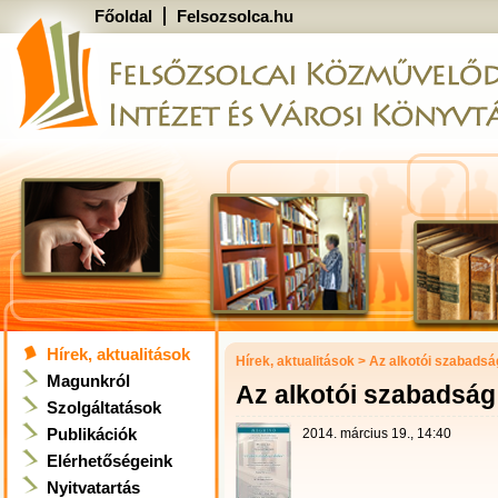
Főoldal
Felsozsolca.hu
Hírek, aktualitások
Hírek, aktualitások
>
Az alkotói szabadsá
Magunkról
Az alkotói szabadság
Szolgáltatások
Publikációk
2014. március 19., 14:40
Elérhetőségeink
Nyitvatartás