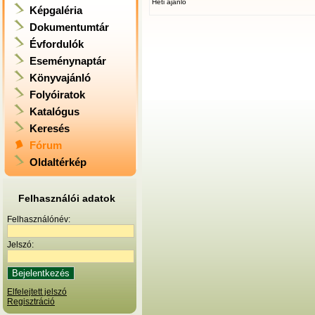
Heti ajánló
Képgaléria
Dokumentumtár
Évfordulók
Eseménynaptár
Könyvajánló
Folyóiratok
Katalógus
Keresés
Fórum
Oldaltérkép
Felhasználói adatok
Felhasználónév:
Jelszó:
Elfelejtett jelszó
Regisztráció