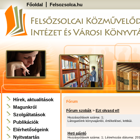
Főoldal
Felsozsolca.hu
Hírek, aktualitások
Fórum
Magunkról
Fórum szobák
>
Ezt olvasd el!
Szolgáltatások
Hozzászólások száma: 1;
Látogatóink könyvajánlói, értékelései, kritikái.
Publikációk
Elérhetőségeink
Heti ajánló
Nyitvatartás
Hozzászólások száma: 1; Létrehozás dátuma: 2014