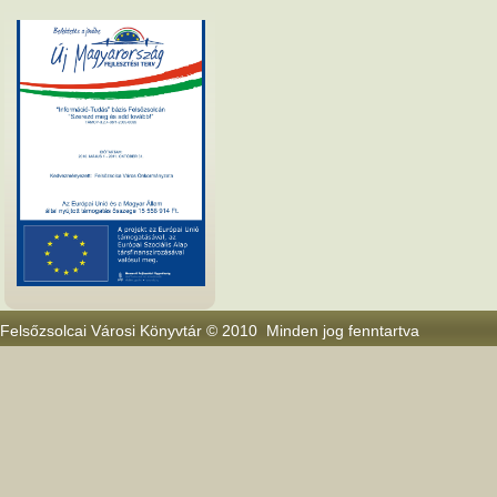
Felsőzsolcai Városi Könyvtár © 2010 Minden jog fenntartva