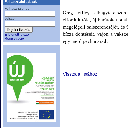
Felhasználói adatok
Felhasználónév:
Greg Heffley-t elhagyta a szere
Jelszó:
elfordult tőle, új barátokat tal
megelégeli balszerencséjét, és 
bízza döntéseit. Vajon a vaksz
Elfelejtett jelszó
Regisztráció
egy merő pech marad?
Vissza a listához