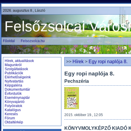
2026. augusztus 8., László
Felsőzsolcai Város
Főoldal
Felsozsolca.hu
Hírek, aktualitások
>>
Hírek
>
Egy ropi naplója 8.
Magunkról
Szolgáltatások
Egy ropi naplója 8.
Publikációk
Elérhetőségeink
Pechszéria
Nyitvatartás
Képgaléria
Dokumentumtár
Évfordulók
Eseménynaptár
Könyvajánló
Folyóiratok
Katalógus
Keresés
2015. október 19., 12:05
Fórum
Oldaltérkép
KÖNYVMOLYKÉPZŐ KIADÓ KF